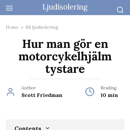
Skip
Ljudisolering
to
content
Home
»
Bil ljudisolering
Hur man gör en
motorcykelhjälm
tystare
Author
Reading
Scott Friedman
10 min
Contents